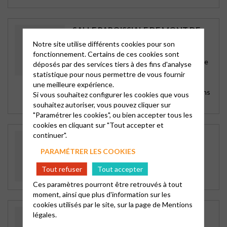
SALLE PAROISSIALE DE MONT DE
MONTVERT
Notre site utilise différents cookies pour son
Le Pont de Montvert
fonctionnement. Certains de ces cookies sont
59 rue du 11 novembre (Ancienne route de
déposés par des services tiers à des fins d'analyse
Florac)
statistique pour nous permettre de vous fournir
48220 LE PONT DE MONTVERT
une meilleure expérience.
Culte à 11 h de septembre à Mai (précisions
Si vous souhaitez configurer les cookies que vous
: https://urls.fr/CgJ18N)
souhaitez autoriser, vous pouvez cliquer sur
"Paramétrer les cookies", ou bien accepter tous les
cookies en cliquant sur "Tout accepter et
continuer".
TEMPLE DE LA VERNÈDE
Le Pont de Montvert
PARAMÉTRER LES COOKIES
Hameau de La VERNEDE
48400 BEDOUES
Tout refuser
Tout accepter
Utilisé une fois par an
Ces paramètres pourront être retrouvés à tout
moment, ainsi que plus d'information sur les
cookies utilisés par le site, sur la page de
Mentions
MAISON DE L’AMITIÉ
légales.
St-Etienne-Forez