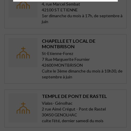
4, rue Marcel Sembat
42100 ST ETIENNE
1er dimanche du mois à 17h, de septembre à
juin
CHAPELLE ET LOCAL DE
MONTBRISON
St-Etienne-Forez
7 Rue Marguerite Fournier
42600 MONTBRISON
Culte le 3ème dimanche du mois à 10h30, de
septembre à juin
TEMPLE DE PONT DE RASTEL
Vialas- Génolhac
2 rue Aimé Crégut - Pont de Rastel
30450 GENOLHAC
culte l'été, dernier samedi du mois