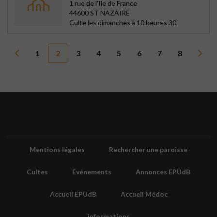
1 rue de l'Ile de France
44600 ST NAZAIRE
Culte les dimanches à 10 heures 30
1
2
3
4
5
6
7
8
Mentions légales
Rechercher une paroisse
Cultes
Événements
Annonces EPUdB
Accueil EPUdB
Accueil Médoc
informations