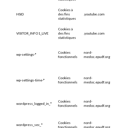
Cookies à
HSID
des fins
.youtube.com
2 ans
statistiques
Cookies à
VISITOR_INFO1_LIVE
des fins
.youtube.com
6 mois
statistiques
Cookies
nord-
wp-settings-*
1 an
fonctionnels
medoc.epudf.org
Cookies
nord-
wp-settings-time-*
1 an
fonctionnels
medoc.epudf.org
Cookies
nord-
wordpress_logged_in_*
1 an
fonctionnels
medoc.epudf.org
Cookies
nord-
wordpress_sec_*
Sessio
fonctionnels
medoc.epudf.org