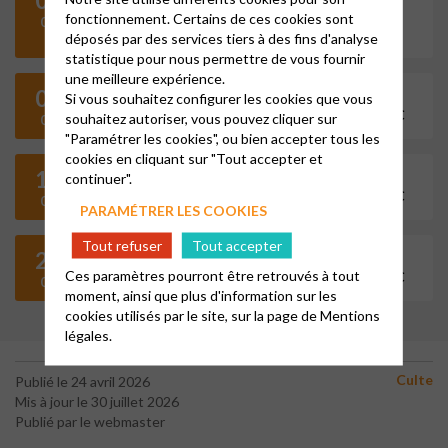
MATTHIEU 14,13-21 DONNER UN LIEU OÙ LA
fonctionnement. Certains de ces cookies sont
08
VIE PEUT RENAÎTRE
déposés par des services tiers à des fins d'analyse
statistique pour nous permettre de vous fournir
une meilleure expérience.
09
Si vous souhaitez configurer les cookies que vous
11h00
CULTE AU TEMPLE PROTESTANT DE SOULAC
souhaitez autoriser, vous pouvez cliquer sur
08
"Paramétrer les cookies", ou bien accepter tous les
cookies en cliquant sur "Tout accepter et
16
continuer".
11h00
CULTE AU TEMPLE PROTESTANT DE SOULAC
08
PARAMÉTRER LES COOKIES
Tout refuser
Tout accepter
23
11h00
Ces paramètres pourront être retrouvés à tout
CULTE AU TEMPLE PROTESTANT DE SOULAC
08
moment, ainsi que plus d'information sur les
cookies utilisés par le site, sur la page de
Mentions
légales.
Culte
Publié le 24 avril 2026
Mis à jour le 30 juillet 2026
Publié par le webmaster