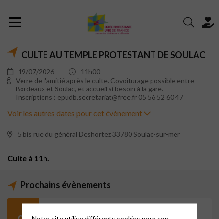
CULTE AU TEMPLE PROTESTANT DE SOULAC
19/07/2026
11h00
Verre de l'amitié après le culte. Covoiturage possible entre
Bordeaux et Soulac, et accueil si besoin à la gare.
Inscriptions : epudb.secretariat@free.fr 05 56 52 60 47
Voir les autres dates pour cet évènement
5 bis rue du général Deshortez 33780 Soulac-sur-mer
Culte à 11h.
Prochains évènements
Du 02/08/2026 à 10h00 au 09/08/2026 à 10h00
07
Notre site utilise différents cookies pour son
DIMANCHE 2 AOÛT 2026 PRÉDICATION